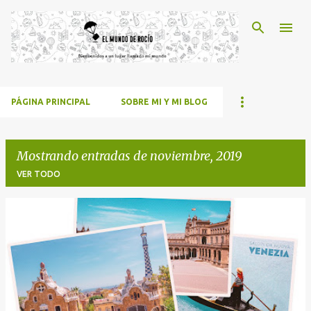
Ir al contenido principal
PÁGINA PRINCIPAL
SOBRE MI Y MI BLOG
Mostrando entradas de noviembre, 2019
VER TODO
E
n
t
r
a