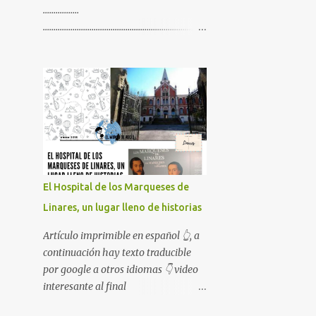
.................
.............................................................................
.............................................................................
................. Artículo imprimible en
español 👆, a continuación hay texto
traducible por google a otros
idiomas 👇 video interesante al final
😉
El Hospital de los Marqueses de
Linares, un lugar lleno de historias
Artículo imprimible en español 👆, a
continuación hay texto traducible
por google a otros idiomas 👇 video
interesante al final
😉........................................................................