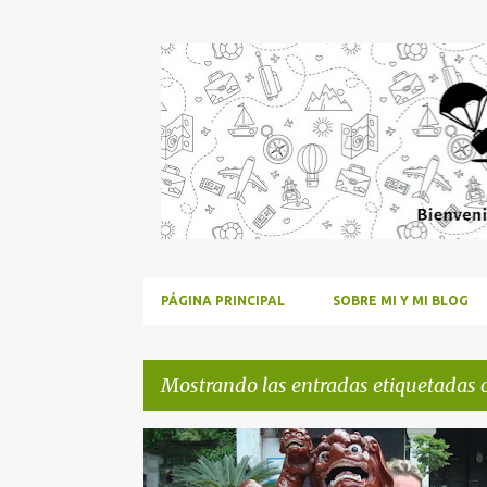
PÁGINA PRINCIPAL
SOBRE MI Y MI BLOG
Mostrando las entradas etiquetadas
E
HANOI
SUDESTE ASIÁTICO
TEMPLO DE LA LITER