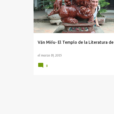
n
VĂN MIẾU
VIETNAM
t
r
a
d
a
Văn Miếu- El Templo de la Literatura de
s
el
marzo 19, 2015
0