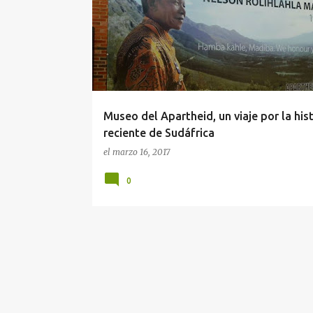
n
NELSON MANDELA
SUDÁFRICA
t
r
a
d
a
Museo del Apartheid, un viaje por la his
s
reciente de Sudáfrica
el
marzo 16, 2017
0