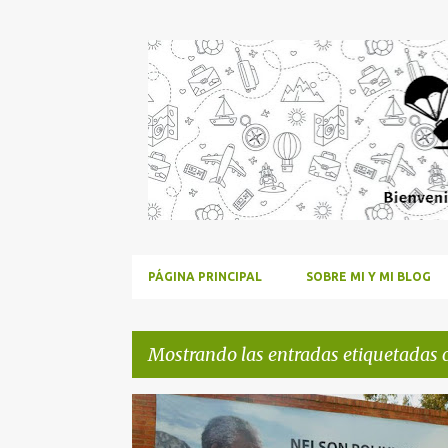
PÁGINA PRINCIPAL
SOBRE MI Y MI BLOG
Mostrando las entradas etiquetadas
E
ÁFRICA
JOHANNESBURGO
MUSEO DEL APARTHE