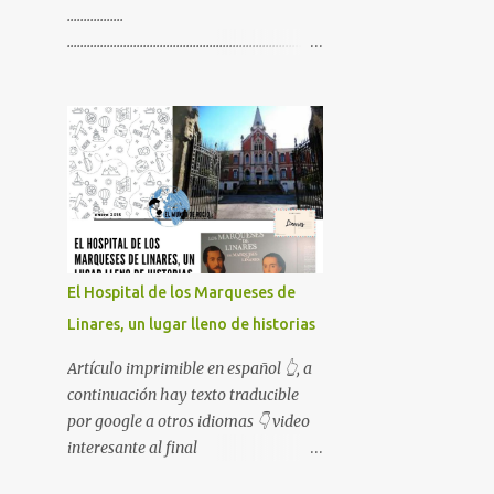
.................
.............................................................................
.............................................................................
................. Artículo imprimible en
español 👆, a continuación hay texto
traducible por google a otros
idiomas 👇 video interesante al final
😉
El Hospital de los Marqueses de
Linares, un lugar lleno de historias
Artículo imprimible en español 👆, a
continuación hay texto traducible
por google a otros idiomas 👇 video
interesante al final
😉........................................................................