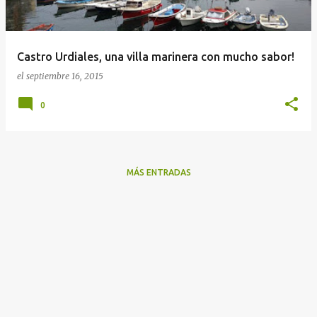
a
d
a
Castro Urdiales, una villa marinera con mucho sabor!
s
el
septiembre 16, 2015
0
MÁS ENTRADAS