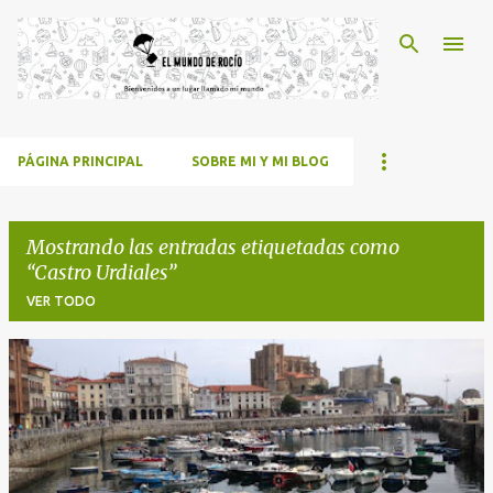
Ir al contenido principal
PÁGINA PRINCIPAL
SOBRE MI Y MI BLOG
Mostrando las entradas etiquetadas como
Castro Urdiales
VER TODO
E
n
t
r