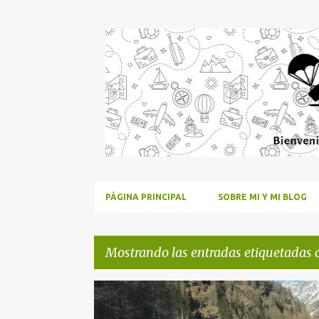
PÁGINA PRINCIPAL
SOBRE MI Y MI BLOG
Mostrando las entradas etiquetadas
E
ALPES
ALPES ITALIANOS
ALPES SUIZOS