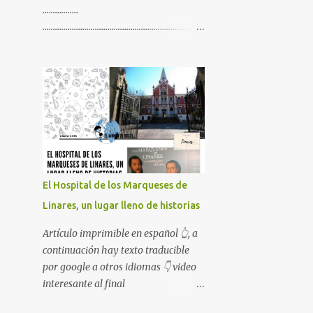
.................
.............................................................................
.............................................................................
................. Artículo imprimible en
español 👆, a continuación hay texto
traducible por google a otros
idiomas 👇 video interesante al final
😉
El Hospital de los Marqueses de
Linares, un lugar lleno de historias
Artículo imprimible en español 👆, a
continuación hay texto traducible
por google a otros idiomas 👇 video
interesante al final
😉........................................................................