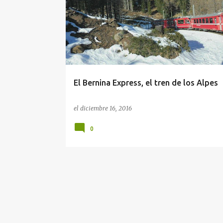
n
t
r
a
d
a
El Bernina Express, el tren de los Alpes
s
el
diciembre 16, 2016
0