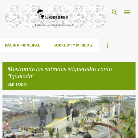
Ir al contenido principal
PÁGINA PRINCIPAL
SOBRE MI Y MI BLOG
Mostrando las entradas etiquetadas como
Igualada
VER TODO
E
n
t
r