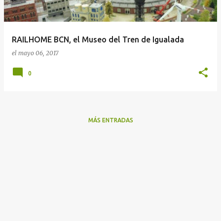
a
d
a
RAILHOME BCN, el Museo del Tren de Igualada
s
el
mayo 06, 2017
0
MÁS ENTRADAS