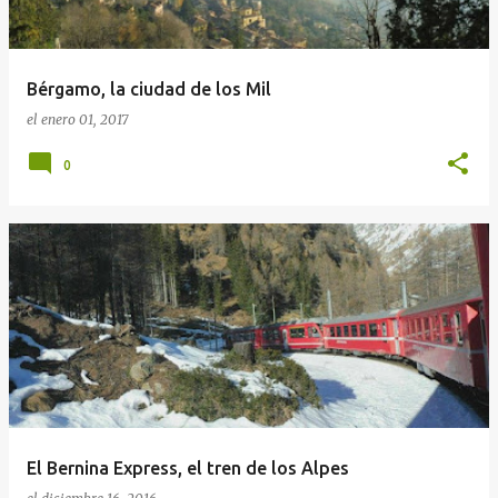
a
d
a
Bérgamo, la ciudad de los Mil
s
el
enero 01, 2017
0
El Bernina Express, el tren de los Alpes