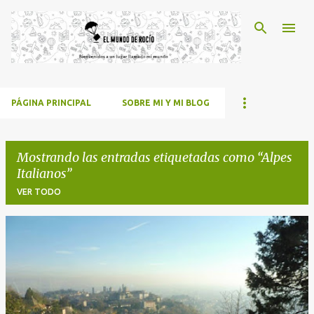
Ir al contenido principal
PÁGINA PRINCIPAL
SOBRE MI Y MI BLOG
Mostrando las entradas etiquetadas como
Alpes
Italianos
VER TODO
E
n
t
r