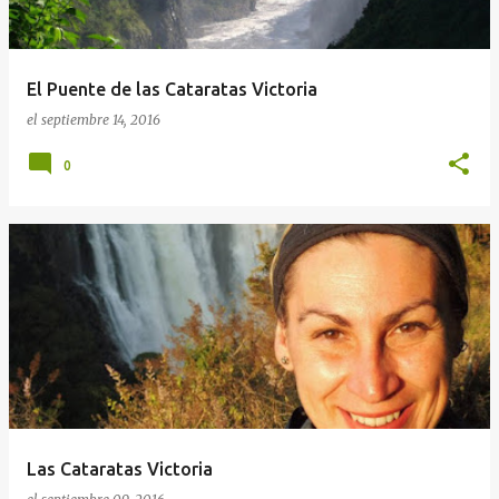
a
d
a
El Puente de las Cataratas Victoria
s
el
septiembre 14, 2016
0
Las Cataratas Victoria