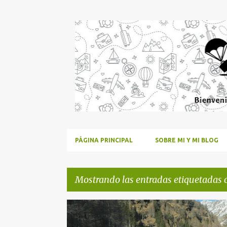
PÁGINA PRINCIPAL
SOBRE MI Y MI BLOG
Mostrando las entradas etiquetadas
E
ALPES
ALPES ITALIANOS
ALPES SUIZOS