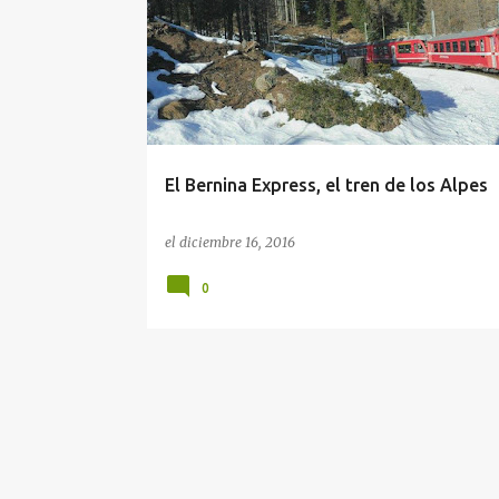
n
t
r
a
d
a
El Bernina Express, el tren de los Alpes
s
el
diciembre 16, 2016
0