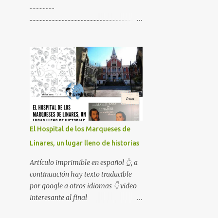
.................
.............................................................................
.............................................................................
................. Artículo imprimible en
español 👆, a continuación hay texto
traducible por google a otros
idiomas 👇 video interesante al final
😉
El Hospital de los Marqueses de
Linares, un lugar lleno de historias
Artículo imprimible en español 👆, a
continuación hay texto traducible
por google a otros idiomas 👇 video
interesante al final
😉........................................................................