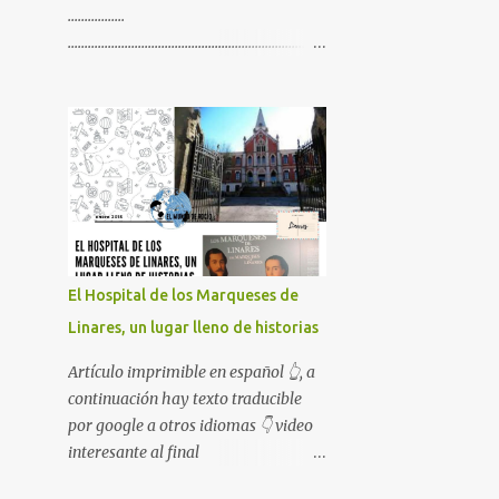
.................
.............................................................................
.............................................................................
................. Artículo imprimible en
español 👆, a continuación hay texto
traducible por google a otros
idiomas 👇 video interesante al final
😉
El Hospital de los Marqueses de
Linares, un lugar lleno de historias
Artículo imprimible en español 👆, a
continuación hay texto traducible
por google a otros idiomas 👇 video
interesante al final
😉........................................................................