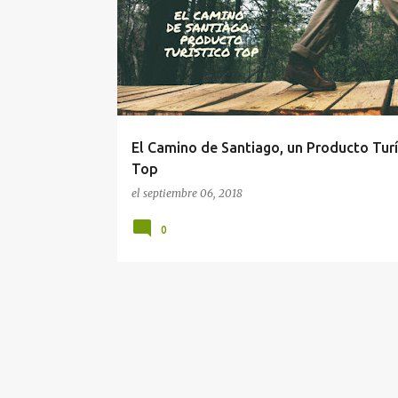
n
t
r
a
d
a
El Camino de Santiago, un Producto Turí
s
Top
el
septiembre 06, 2018
0