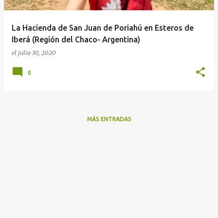
d
a
La Hacienda de San Juan de Poriahú en Esteros de
s
Iberá (Región del Chaco- Argentina)
el
julio 30, 2020
0
MÁS ENTRADAS