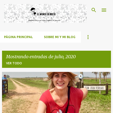
Ir al contenido principal
PÁGINA PRINCIPAL
SOBRE MI Y MI BLOG
Mostrando entradas de julio, 2020
VER TODO
E
n
t
r
a