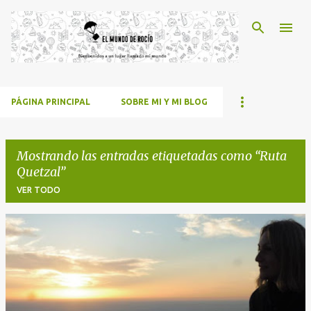
Ir al contenido principal
PÁGINA PRINCIPAL
SOBRE MI Y MI BLOG
Mostrando las entradas etiquetadas como
Ruta
Quetzal
VER TODO
E
n
t
r