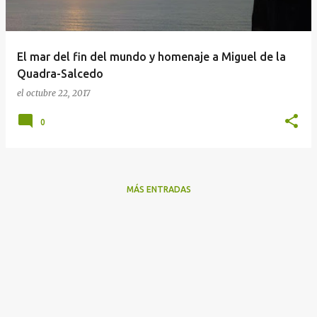
a
d
a
El mar del fin del mundo y homenaje a Miguel de la
s
Quadra-Salcedo
el
octubre 22, 2017
0
MÁS ENTRADAS