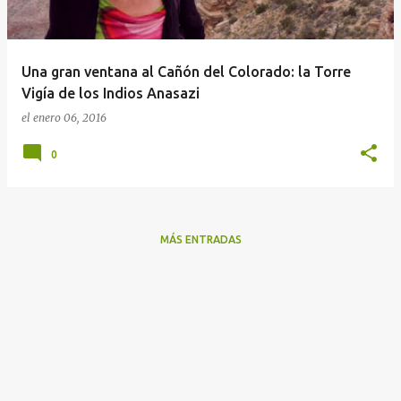
a
d
a
Una gran ventana al Cañón del Colorado: la Torre
s
Vigía de los Indios Anasazi
el
enero 06, 2016
0
MÁS ENTRADAS