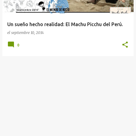
a
d
a
Un sueño hecho realidad: El Machu Picchu del Perú.
s
el
septiembre 10, 2014
0