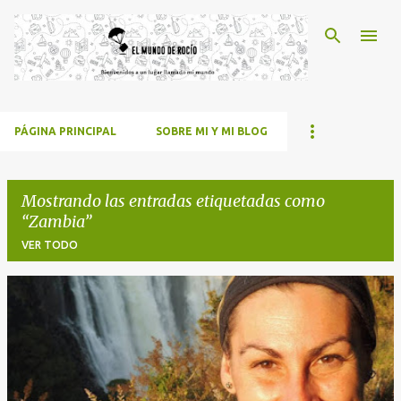
Ir al contenido principal
PÁGINA PRINCIPAL
SOBRE MI Y MI BLOG
Mostrando las entradas etiquetadas como
Zambia
VER TODO
E
n
t
r