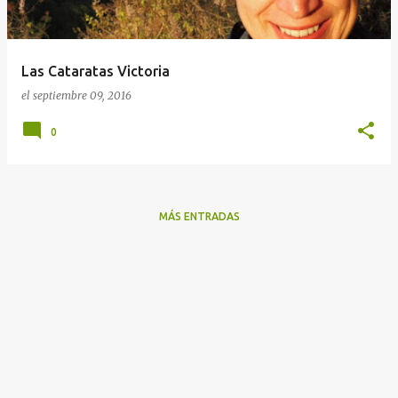
a
d
a
Las Cataratas Victoria
s
el
septiembre 09, 2016
0
MÁS ENTRADAS