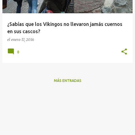
a
d
a
¿Sabías que los Vikingos no llevaron jamás cuernos
s
en sus cascos?
el
enero 17, 2016
0
MÁS ENTRADAS