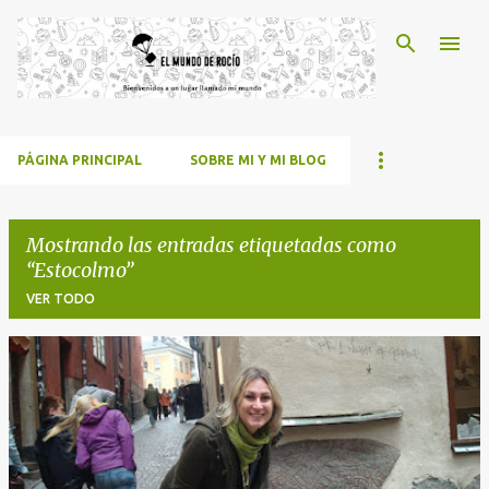
Ir al contenido principal
PÁGINA PRINCIPAL
SOBRE MI Y MI BLOG
Mostrando las entradas etiquetadas como
Estocolmo
VER TODO
E
n
t
r