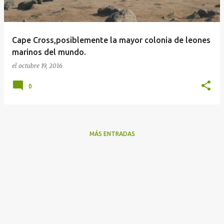
a
d
a
Cape Cross,posiblemente la mayor colonia de leones
s
marinos del mundo.
el
octubre 19, 2016
0
MÁS ENTRADAS