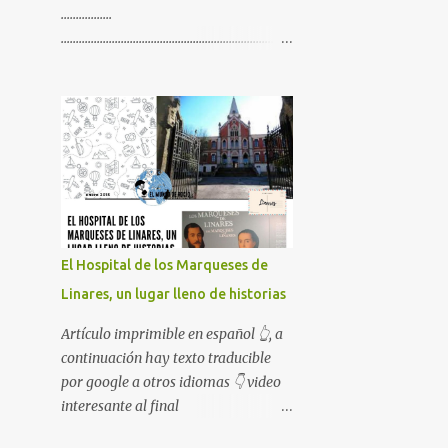
.................
.............................................................................
.............................................................................
................. Artículo imprimible en
español 👆, a continuación hay texto
traducible por google a otros
idiomas 👇 video interesante al final
😉
El Hospital de los Marqueses de
Linares, un lugar lleno de historias
Artículo imprimible en español 👆, a
continuación hay texto traducible
por google a otros idiomas 👇 video
interesante al final
😉........................................................................