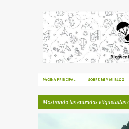
PÁGINA PRINCIPAL
SOBRE MI Y MI BLOG
Mostrando las entradas etiquetadas
E
SUDESTE ASIÁTICO
TAM COC
VIETNAM