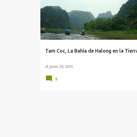
n
t
r
a
d
a
Tam Coc, La Bahía de Halong en la Tierr
s
el
junio 29, 2015
0