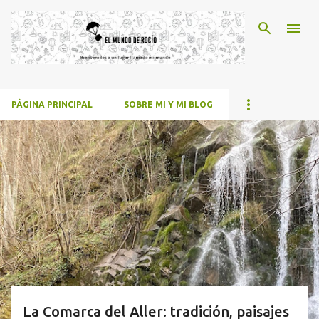
Ir al contenido principal
PÁGINA PRINCIPAL
SOBRE MI Y MI BLOG
E
n
t
r
a
d
a
s
La Comarca del Aller: tradición, paisajes