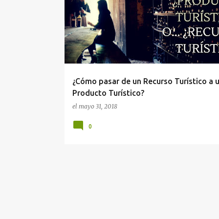
n
t
r
a
d
a
¿Cómo pasar de un Recurso Turístico a 
s
Producto Turístico?
el
mayo 31, 2018
0