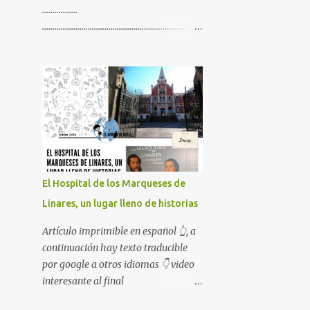
.................
.............................................................................
.............................................................................
................. Artículo imprimible en
español 👆, a continuación hay texto
traducible por google a otros
idiomas 👇 video interesante al final
😉
El Hospital de los Marqueses de
Linares, un lugar lleno de historias
Artículo imprimible en español 👆, a
continuación hay texto traducible
por google a otros idiomas 👇 video
interesante al final
😉........................................................................