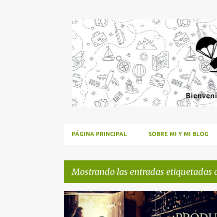
PÁGINA PRINCIPAL
SOBRE MI Y MI BLOG
Mostrando las entradas etiquetadas
E
LA CASA DE LAS AGUAS
LA CASA DE LES AIGÜES