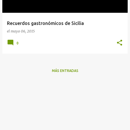
a
d
a
Recuerdos gastronómicos de Sicilia
s
el
mayo 06, 2015
0
MÁS ENTRADAS