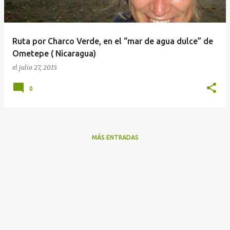
a
d
a
Ruta por Charco Verde, en el “mar de agua dulce” de
s
Ometepe ( Nicaragua)
el
julio 27, 2015
0
MÁS ENTRADAS