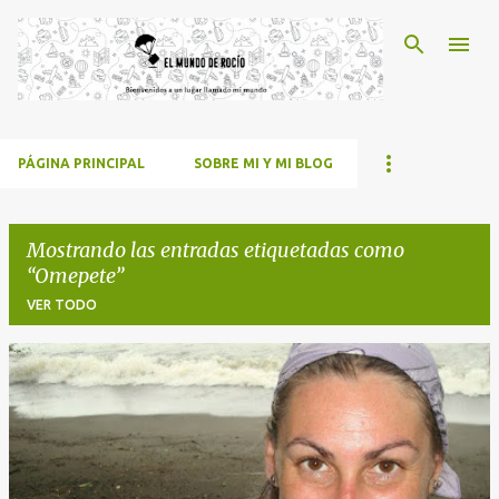
Ir al contenido principal
PÁGINA PRINCIPAL
SOBRE MI Y MI BLOG
Mostrando las entradas etiquetadas como
Omepete
VER TODO
E
n
t
r