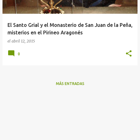
a
d
a
El Santo Grial y el Monasterio de San Juan de la Peña,
s
misterios en el Pirineo Aragonés
el
abril 12, 2015
0
MÁS ENTRADAS