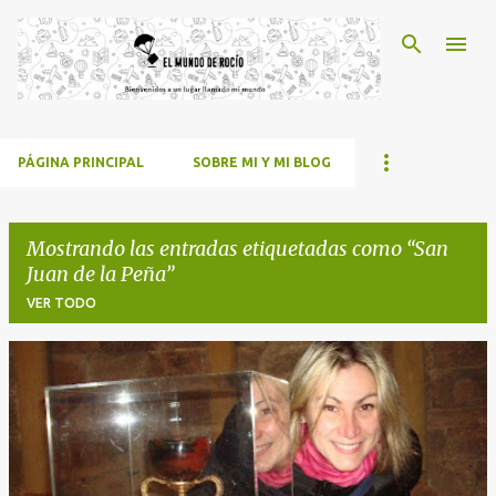
Ir al contenido principal
PÁGINA PRINCIPAL
SOBRE MI Y MI BLOG
Mostrando las entradas etiquetadas como
San
Juan de la Peña
VER TODO
E
n
t
r